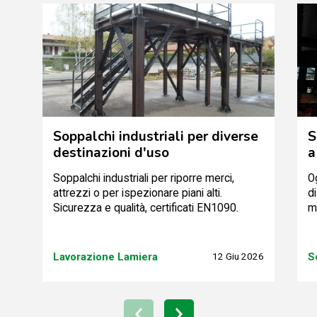
Soppalchi industriali per diverse
S
destinazioni d'uso
a
Soppalchi industriali per riporre merci,
Og
attrezzi o per ispezionare piani alti.
d
Sicurezza e qualità, certificati EN1090.
ma
Lavorazione Lamiera
12 Giu 2026
S