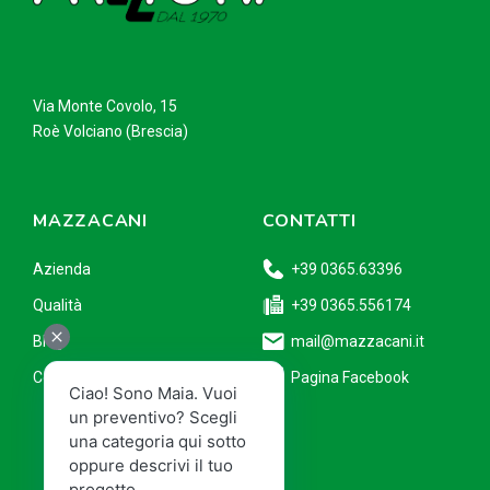
Via Monte Covolo, 15
Roè Volciano (Brescia)
MAZZACANI
CONTATTI
Azienda
+39 0365.63396
Qualità
+39 0365.556174
Blog
mail@mazzacani.it
Contatti
Pagina Facebook
Ciao! Sono Maia. Vuoi
un preventivo? Scegli
una categoria qui sotto
oppure descrivi il tuo
progetto.