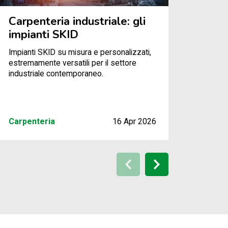
Carpenteria industriale: gli
Prog
impianti SKID
scal
Impianti SKID su misura e personalizzati,
La car
estremamente versatili per il settore
person
industriale contemporaneo.
solide,
Carpenteria
16 Apr 2026
Scale