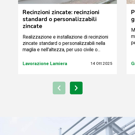
Recinzioni zincate: recinzioni
P
standard o personalizzabili
g
zincate
M
m
Realizzazione e installazione di recinzioni
p
zincate standard o personalizzabili nella
maglia e nell'altezza, per uso civile o...
Lavorazione Lamiera
14 Ott 2025
G