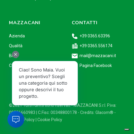
MAZZACANI
CONTATTI
Azienda
+39 0365.63396
Qualità
+39 0365.556174
Blog
mail@mazzacani.it
Contatti
Pagina Facebook
Ciao! Sono Maia. Vuoi
un preventivo? Scegli
una categoria qui sotto
oppure descrivi il tuo
progetto.
©2021 Tutti i diritti sono riservati - MAZZACANI S.r.l. P.iva:
00556660983 | C.Fisc: 00348800178 - Credits:
Glacom®
-
Privacy Policy
|
Cookie Policy