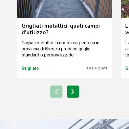
Grigliati metallici: quali campi
L
d'utilizzo?
v
Grigliati metallici: la nostra carpenteria in
L
provincia di Brescia produce griglie
a
standard o personalizzate
to
Grigliato
14 Giu 2023
G